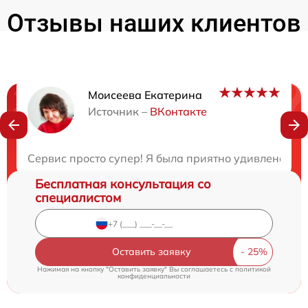
Отзывы наших клиентов
Моисеева Екатерина
Нужна консультация?
Источник –
ВКонтакте
Закажите бесплатную консультацию
Сервис просто супер! Я была приятно удивлена ск
Бесплатная консультация со
специалистом
Оставить заявку
Нажимая на кнопку "Оставить заявку" Вы соглашаетесь c
политикой
конфиденциальности