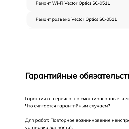
Ремонт Wi-Fi Vector Optics SC-0511
Ремонт разъема Vector Optics SC-0511
Замена дисплея (экрана) Vector Optics SC-
0511
Замена матрицы Vector Optics SC-0511
Ремонт цепи питания Vector Optics SC-0511
Гарантийные обязательст
Замена USB порта Vector Optics SC-0511
Гарантия от сервиса: на смонтированные ко
Замена процессора Vector Optics SC-0511
Что считается гарантийным случаем?
Замена аккумулятора Vector Optics SC-0511
Для работ: Повторное возникновение неиспр
установка запчасти).