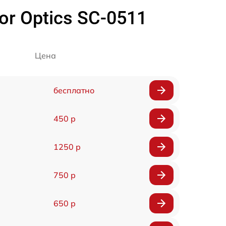
r Optics SC-0511
Цена
бесплатно
450 р
1250 р
750 р
650 р