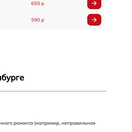
650 р
590 р
750 р
1100 р
1000 р
нбурге
590 р
650 р
590 р
енного ремонта (например, неправильная