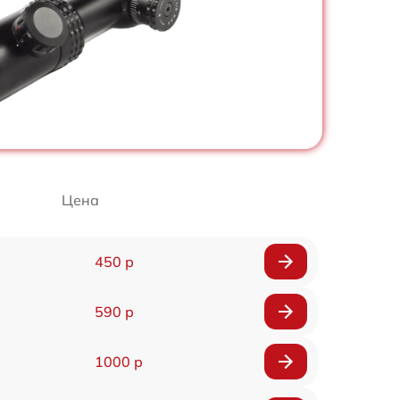
Цена
450 р
590 р
1000 р