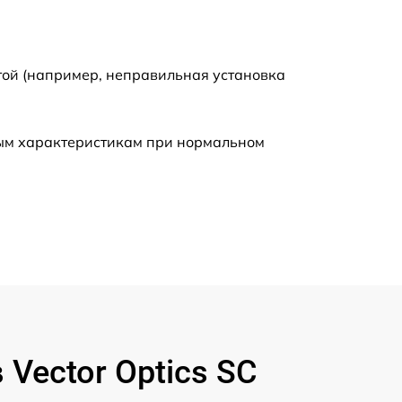
2000 р
той (например, неправильная установка
650 р
590 р
ным характеристикам при нормальном
1250 р
590 р
650 р
590 р
Vector Optics SC
1000 р