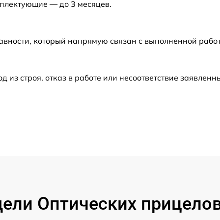
мплектующие — до 3 месяцев.
от 60 мин
авности, который напрямую связан с выполненной рабо
от 60 мин
от 60 мин
из строя, отказ в работе или несоответствие заявлен
от 60 мин
от 60 мин
от 60 мин
от 60 мин
ли Оптических прицелов 
от 60 мин