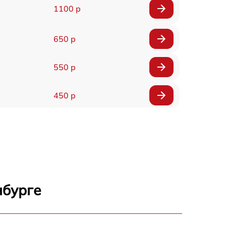
1100 р
650 р
550 р
450 р
900 р
750 р
750 р
нбурге
1550 р