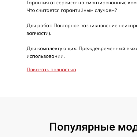
Гарантия от сервиса: на смонтированные ко
Ремонт оптики
Что считается гарантийным случаем?
Для работ: Повторное возникновение неиспр
Восстановление питания
запчасти).
Замена ключей управления
Для комплектующих: Преждевременный выход 
использовании.
Замена корпуса
Показать полностью
Замена аккумулятора
Замена процессора
Замена USB порта
Популярные моде
Ремонт цепи питания