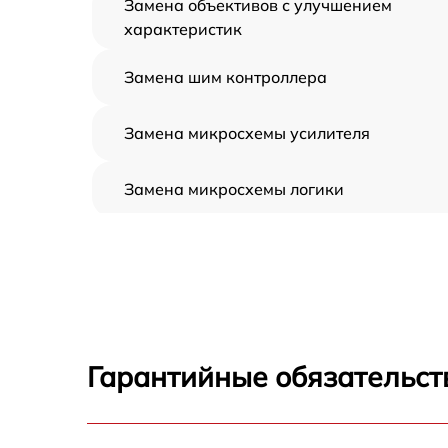
Замена объективов с улучшением
характеристик
Замена шим контроллера
Замена микросхемы усилителя
Замена микросхемы логики
Замена CORE
Ремонт встроенного дальнометра и
других устройств
Калибровка и настройка тепловизора
Гарантийные обязательст
Ремонт датчика синхроимпульсов